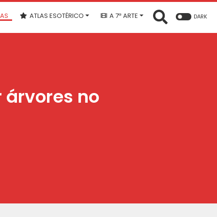
IAS
ATLAS ESOTÉRICO
A 7ª ARTE
DARK
 árvores no