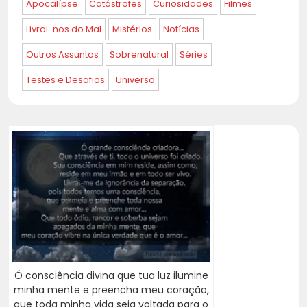
Apocalípse
Catástrofes
Curiosidades
Filmes
Livrai-nos do Mal
Mistérios
Notícias
Outros Assuntos
Sobrenatural
Séries
Testes e Desafios
Universo
Ó consciência divina que tua luz ilumine
minha mente e preencha meu coração,
que toda minha vida seja voltada para o