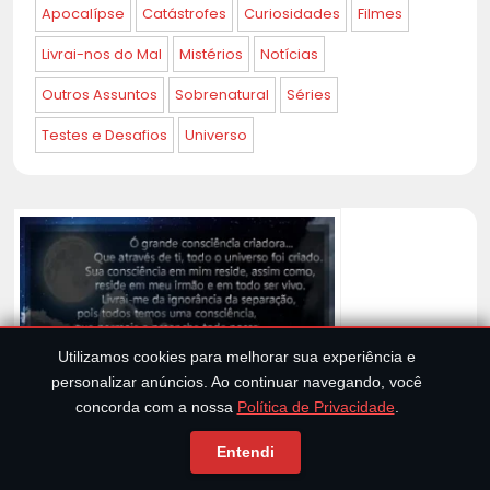
Apocalípse
Catástrofes
Curiosidades
Filmes
Livrai-nos do Mal
Mistérios
Notícias
Outros Assuntos
Sobrenatural
Séries
Testes e Desafios
Universo
Utilizamos cookies para melhorar sua experiência e
personalizar anúncios. Ao continuar navegando, você
concorda com a nossa
Política de Privacidade
.
Ó consciência divina que tua luz ilumine
Entendi
minha mente e preencha meu coração,