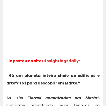
Ele postou no site
ufosightingsdaily
:
“Há um planeta inteiro cheio de edifícios e
artefatos para descobrir em Marte.”
As três
“torres encontradas em Marte”
,
conforme reivindicado pelos teóricos da