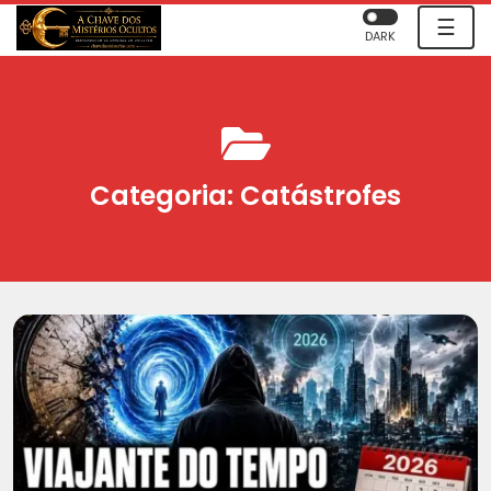
☰
DARK
Categoria:
Catástrofes