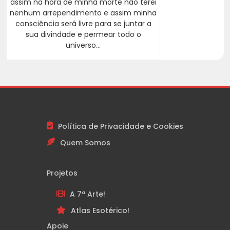
assim na hora de minha morte não terei
nenhum arrependimento e assim minha
consciência será livre para se juntar a
sua divindade e permear todo o
universo...
Política de Privacidade e Cookies
Quem Somos
Projetos
A 7ª Arte!
Atlas Esotérico!
Apoie