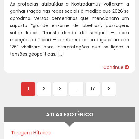
As profecias atribuídas a Nostradamus voltaram a
ganhar tração nas redes sociais à medida que 2026 se
aproxima. Versos centenários que mencionam um
suposto “grande enxame de abelhas”, passagens
sobre locais “transbordando de sangue” — com
menção ao Ticino — e referências ambíguas ao ano
“26” viralizam com interpretações que os ligam a
tensões geopolíticas, […]
Continue
1
2
3
…
17
Próxima
página
ATLAS ESOTÉRICO
Tiragem Híbrida