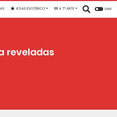
IAS
ATLAS ESOTÉRICO
A 7ª ARTE
DARK
ga reveladas