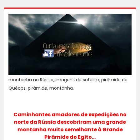
montanha na Rússia, imagens de satélite, pirâmide de
Quéops, pirâmide, montanha.
Caminhantes amadores de expedições no
norte da Rússia descobriram uma grande
montanha muito semelhante à Grande
Pirâmide do Egito…