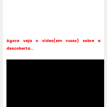
Agora veja o vídeo(em russo) sobre a
descoberta…