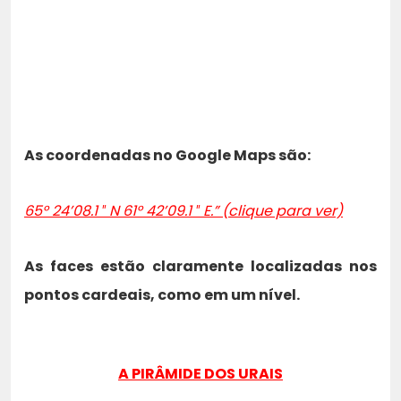
As coordenadas no Google Maps são:
65° 24’08.1 ″ N 61° 42’09.1 ″ E.” (clique para ver)
As faces estão claramente localizadas nos
pontos cardeais, como em um nível.
A PIRÂMIDE DOS URAIS