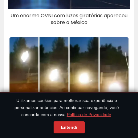
Um enorme OVNI com luzes giratórias apareceu
sobre o México
Utilizamos cookies para melhorar sua experiência e
Misteriosa bola brilhante aterroriza moradores da
personalizar anúncios. Ao continuar navegando, você
Mongólia Interior: UAP ou raio globular?
concorda com a nossa
Política de Privacidade
.
Entendi