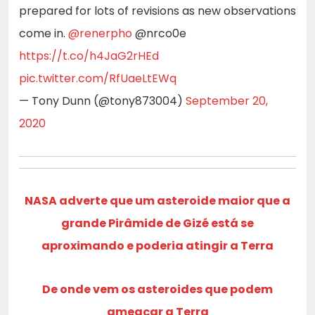
prepared for lots of revisions as new observations
come in.
@renerpho
@nrco0e
https://t.co/h4JaG2rHEd
pic.twitter.com/RfUaeLtEWq
— Tony Dunn (@tony873004)
September 20,
2020
NASA adverte que um asteroide maior que a
grande Pirâmide de Gizé está se
aproximando e poderia atingir a Terra
De onde vem os asteroides que podem
ameaçar a Terra