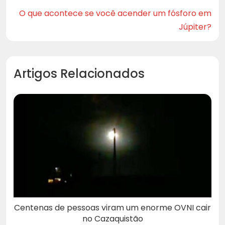
O que acontece se você acender um fósforo em
Júpiter?
Artigos Relacionados
Centenas de pessoas viram um enorme OVNI cair
no Cazaquistão