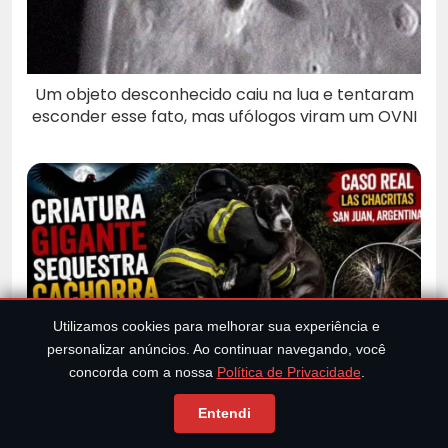
Um objeto desconhecido caiu na lua e tentaram
esconder esse fato, mas ufólogos viram um OVNI
Utilizamos cookies para melhorar sua experiência e
personalizar anúncios. Ao continuar navegando, você
concorda com a nossa
Política de Privacidade
.
Criatura Misteriosa Leva Cachorro na Argentina e
Testemunha Faz Relato Assustador
Entendi