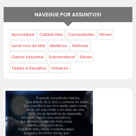
NAVEGUE POR ASSUNTOS!
Apocalípse
Catástrofes
Curiosidades
Filmes
Livrai-nos do Mal
Mistérios
Notícias
Outros Assuntos
Sobrenatural
Séries
Testes e Desafios
Universo