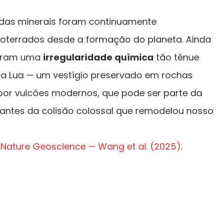
das minerais foram continuamente
 soterrados desde a formação do planeta. Ainda
taram uma
irregularidade química
tão tênue
 a Lua — um vestígio preservado em rochas
e por vulcões modernos, que pode ser parte da
l antes da colisão colossal que remodelou nosso
m
Nature Geoscience — Wang et al. (2025)
.