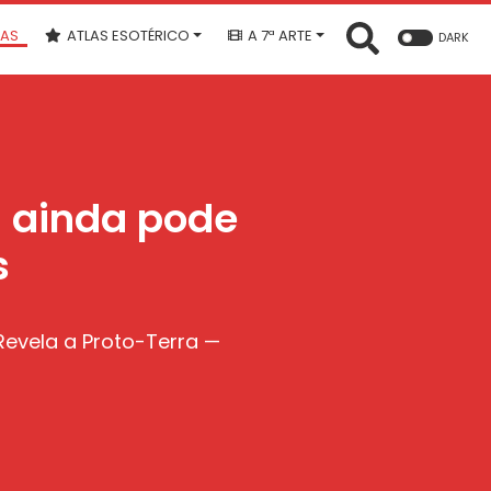
IAS
ATLAS ESOTÉRICO
A 7ª ARTE
DARK
a ainda pode
s
Revela a Proto-Terra —