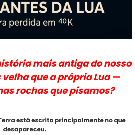
história mais antiga do nosso
 velha que a própria Lua —
nas rochas que pisamos?
Terra está escrita principalmente no que
desapareceu.