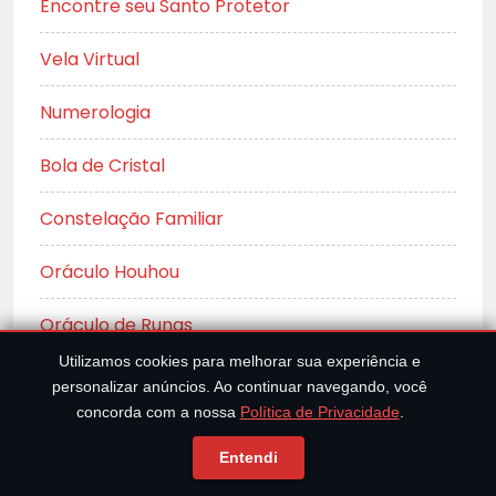
Encontre seu Santo Protetor
Vela Virtual
Numerologia
Bola de Cristal
Constelação Familiar
Oráculo Houhou
Oráculo de Runas
Utilizamos cookies para melhorar sua experiência e
Oráculo do Pão
personalizar anúncios. Ao continuar navegando, você
concorda com a nossa
Política de Privacidade
.
Adivinhação no I Ching
Entendi