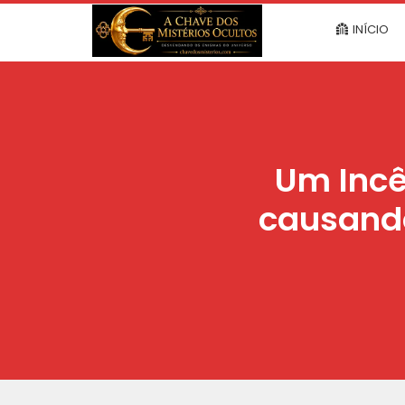
INÍCIO
Um Incê
causando