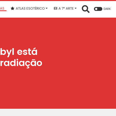
IAS
ATLAS ESOTÉRICO
A 7ª ARTE
DARK
byl está
 radiação