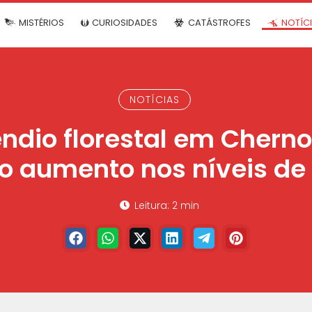
MISTÉRIOS
CURIOSIDADES
CATÁSTROFES
NOTÍC
NOTÍCIAS
ndio florestal em Cherno
 aumento nos níveis de
Leitura: 2 min