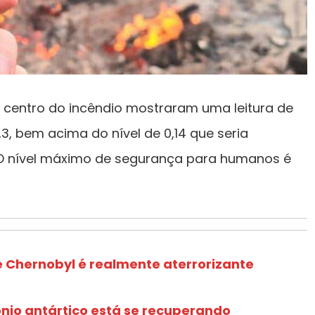
do centro do incêndio mostraram uma leitura de
,3, bem acima do nível de 0,14 que seria
O nível máximo de segurança para humanos é
Chernobyl é realmente aterrorizante
io antártico está se recuperando