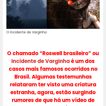
O Incidente de Varginha
O chamado “Roswell brasileiro” ou
Incidente de Varginha
é um dos
casos mais famosos ocorridos no
Brasil. Algumas testemunhas
relataram ter visto uma criatura
estranha, agora, estão surgindo
rumores de que há um vídeo de