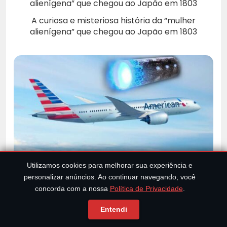
A curiosa e misteriosa história da “mulher
alienígena” que chegou ao Japão em 1803
Utilizamos cookies para melhorar sua experiência e
Pilotos confirmam encontro com OVNI cilíndrico
personalizar anúncios. Ao continuar navegando, você
super rápido sobre o Novo México
concorda com a nossa
Política de Privacidade
.
Entendi