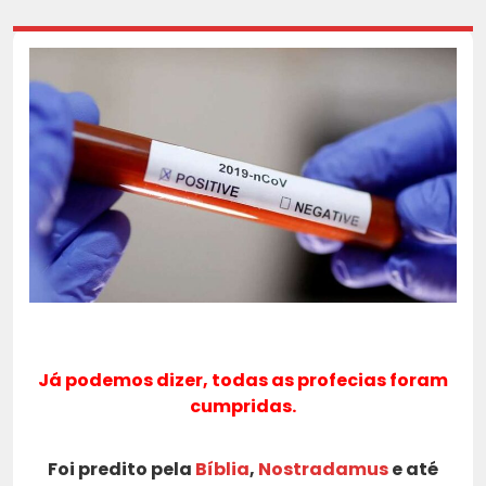
Já podemos dizer, todas as profecias foram
cumpridas.
Foi predito pela
Bíblia
,
Nostradamus
e até