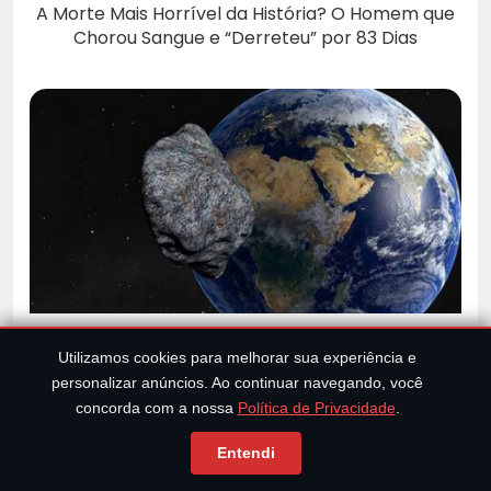
A Morte Mais Horrível da História? O Homem que
Chorou Sangue e “Derreteu” por 83 Dias
NASA realiza exercícios “apocalípticos” em caso
de um possível impacto de asteroides contra a
Utilizamos cookies para melhorar sua experiência e
Terra
personalizar anúncios. Ao continuar navegando, você
concorda com a nossa
Política de Privacidade
.
Entendi