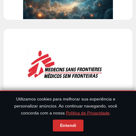
Utilizamos cookies para melhorar sua experiência e
personalizar anúncios. Ao continuar navegando, você
CLIQUE E DOE PARA MÉDICOS SEM
concorda com a nossa
Política de Privacidade
.
FRONTEIRAS
Entendi