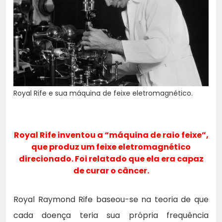
Royal Rife e sua máquina de feixe eletromagnético.
Royal Rife inventou a “máquina de raio feixe”,
que produz um feixe eletromagnético
direcionado. Foi relatado que ela era capaz
de curar o câncer.
Royal Raymond Rife baseou-se na teoria de que
cada doença teria sua própria frequência