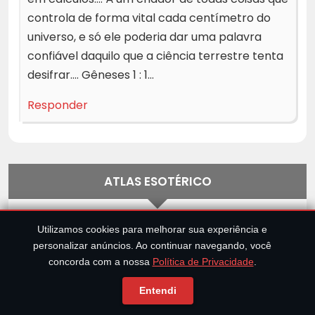
controla de forma vital cada centímetro do
universo, e só ele poderia dar uma palavra
confiável daquilo que a ciência terrestre tenta
desifrar…. Gêneses 1 : 1…
Responder
ATLAS ESOTÉRICO
Tiragem Híbrida
Utilizamos cookies para melhorar sua experiência e
personalizar anúncios. Ao continuar navegando, você
Horóscopo Sideral
concorda com a nossa
Política de Privacidade
.
Diário de Sonhos
Entendi