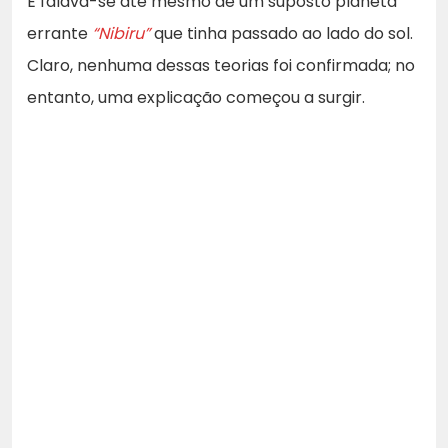
E falava-se até mesmo de um suposto planeta
errante
“Nibiru”
que tinha passado ao lado do sol.
Claro, nenhuma dessas teorias foi confirmada; no
entanto, uma explicação começou a surgir.