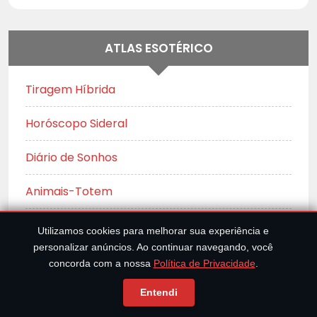
ATLAS ESOTÉRICO
Tiragem Híbrida
Horóscopo Sideral
Diário de Sonhos
Animais-Totem
Os 72 Anjos da Cabala
Utilizamos cookies para melhorar sua experiência e
personalizar anúncios. Ao continuar navegando, você
Encontre seu Santo Protetor
concorda com a nossa
Política de Privacidade
.
Vela Virtual
Entendi