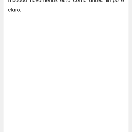
mudado novamente: está como antes: limpo e
claro.