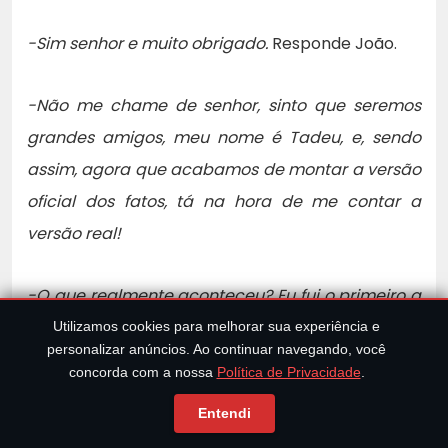
-Sim senhor e muito obrigado.
Responde João.
-Não me chame de senhor, sinto que seremos
grandes amigos, meu nome é Tadeu, e, sendo
assim, agora que acabamos de montar a versão
oficial dos fatos, tá na hora de me contar a
versão real!
-O que realmente aconteceu? Eu fui o primeiro a
chegar e achei esta filmadora…
Utilizamos cookies para melhorar sua experiência e
personalizar anúncios. Ao continuar navegando, você
concorda com a nossa
Política de Privacidade
.
O delegado fecha as persianas da sala e liga a
Entendi
filmadora em um computador onde passa as