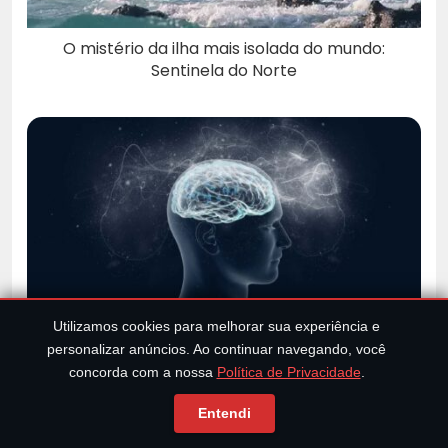
O mistério da ilha mais isolada do mundo:
Sentinela do Norte
Utilizamos cookies para melhorar sua experiência e
A cura de seu corpo está em seu pensamento!
personalizar anúncios. Ao continuar navegando, você
concorda com a nossa
Política de Privacidade
.
Entendi