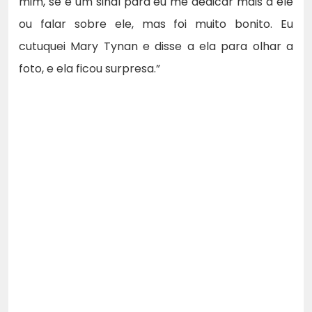
mim, se é um sinal para eu me dedicar mais a ele
ou falar sobre ele, mas foi muito bonito. Eu
cutuquei Mary Tynan e disse a ela para olhar a
foto, e ela ficou surpresa.”