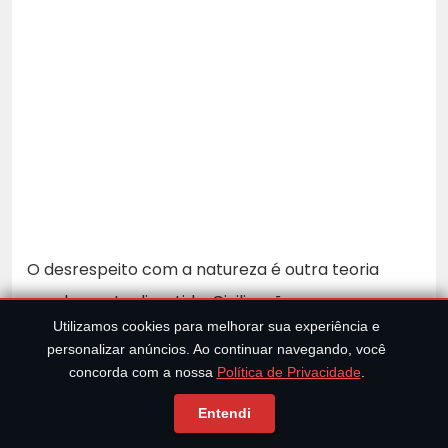
O desrespeito com a natureza é outra teoria
amplamente discutida. Civilizações que
Utilizamos cookies para melhorar sua experiência e
alcançaram altos níveis de inovação tecnológica,
personalizar anúncios. Ao continuar navegando, você
como os Maias e os próprios Romanos,
concorda com a nossa
Política de Privacidade
.
tornaram-se vulneráveis às consequências de
Entendi
suas atividades destrutivas. O impacto ambiental,