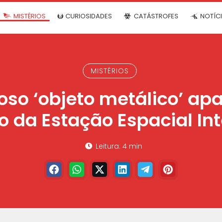
MISTÉRIOS
CURIOSIDADES
CATÁSTROFES
NOTÍC
MISTÉRIOS
oso ‘objeto metálico’ apa
o da Estação Espacial In
Leitura: 4 min