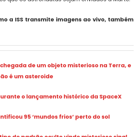
mo a ISS transmite imagens ao vivo, também
hegada de um objeto misterioso na Terra, e
ão é um asteroide
urante o lançamento histórico da SpaceX
entificou 95 ‘mundos frios’ perto do sol
ipo de padrão oculto vindo misterioso sinal