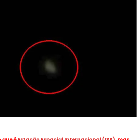
o que é
Estação Espacial Internacional (ISS)
, mas