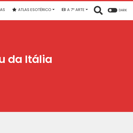
IAS
ATLAS ESOTÉRICO
A 7ª ARTE
DARK
 da Itália