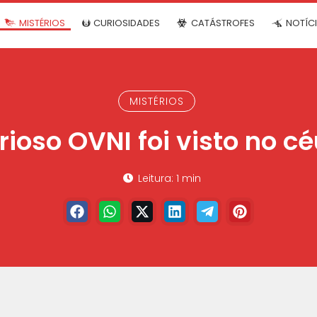
MISTÉRIOS
CURIOSIDADES
CATÁSTROFES
NOTÍC
MISTÉRIOS
ioso OVNI foi visto no céu
Leitura: 1 min