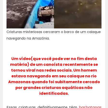
Criaturas misteriosas cercaram o barco de um caiaque
navegando na Amazônia.
Um vídeo(que você pode ver no fim desta
matéria) de um canoísta recentemente se
tornou viral nas redes sociais. Um homem
estava navegando em seu caiaque no rio
Amazonas quando foi subitamente cercado
por grandes criaturas aquáticas não
identificadas.
Essas criaturas definitivamente têm
barbatanas