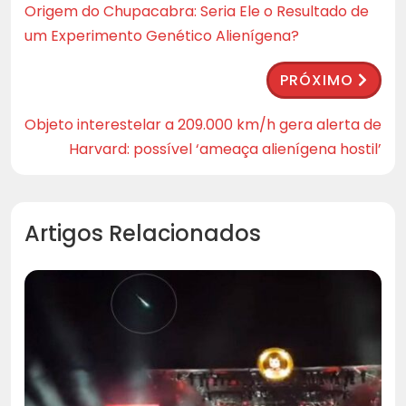
Origem do Chupacabra: Seria Ele o Resultado de
um Experimento Genético Alienígena?
PRÓXIMO
Objeto interestelar a 209.000 km/h gera alerta de
Harvard: possível ‘ameaça alienígena hostil’
Artigos Relacionados