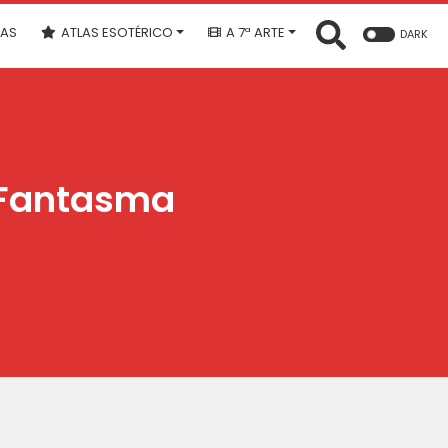
IAS
ATLAS ESOTÉRICO
A 7ª ARTE
DARK
 Fantasma