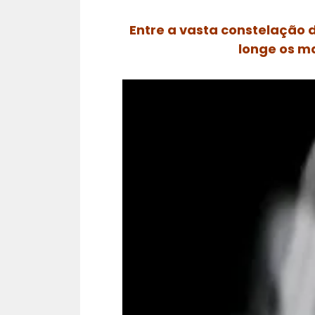
Entre a vasta constelação d
longe os ma