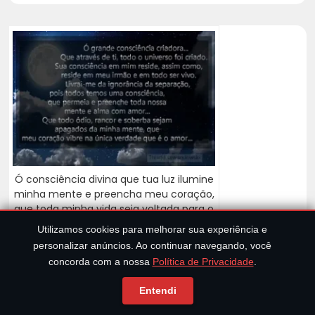
Ó consciência divina que tua luz ilumine
minha mente e preencha meu coração,
que toda minha vida seja voltada para o
amor, possuindo a qualidade de amar
Utilizamos cookies para melhorar sua experiência e
toda a vida ao meu redor... Que eu
personalizar anúncios. Ao continuar navegando, você
possar ser um criador de novas
concorda com a nossa
Política de Privacidade
.
oportunidades para o amor... Que minha
inteligência sempre navegue em direção
Entendi
da luz, inspirando novas ideias sempre
voltadas para o amor e esperanças, e