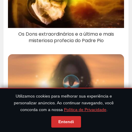
Os Dons extraordinários e a última e mais
misteriosa profecia do Padre Pio
Utilizamos cookies para melhorar sua experiência e
personalizar anúncios. Ao continuar navegando, você
concorda com a nossa
Política de Privacidade
.
Os cientistas mostram que nossos cérebros
Entendi
podem prever o futuro