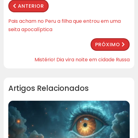
ANTERIOR
Pais acham no Peru a filha que entrou em uma
seita apocalíptica
PRÓXIMO
Mistério! Dia vira noite em cidade Russa
Artigos Relacionados