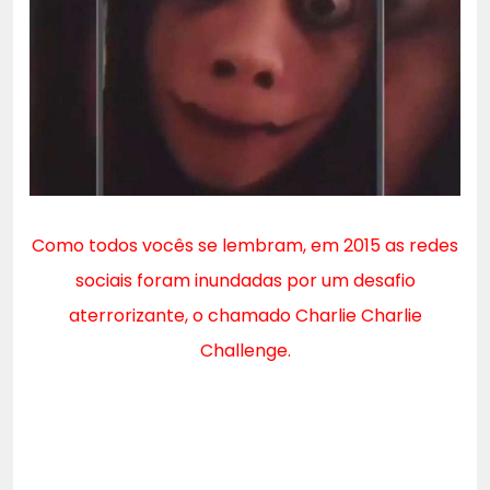
Como todos vocês se lembram, em 2015 as redes
sociais foram inundadas por um desafio
aterrorizante, o chamado Charlie Charlie
Challenge.