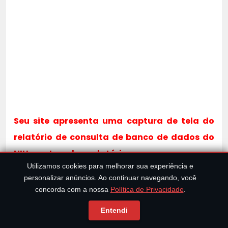
Seu site apresenta uma captura de tela do
relatório de consulta de banco de dados do
NIH mostrando o relatório:
Utilizamos cookies para melhorar sua experiência e
personalizar anúncios. Ao continuar navegando, você
“Nenhuma similaridade significativa encontrada.”
concorda com a nossa
Política de Privacidade
.
Entendi