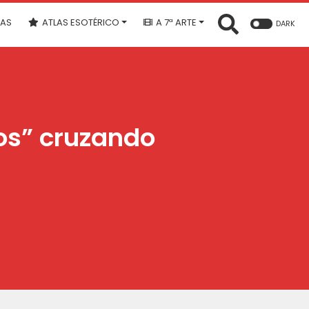
IAS
ATLAS ESOTÉRICO
A 7ª ARTE
DARK
os” cruzando