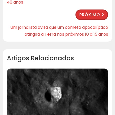
40 anos
PRÓXIMO
Um jornalista avisa que um cometa apocalíptico
atingirá a Terra nos próximos 10 a 15 anos
Artigos Relacionados