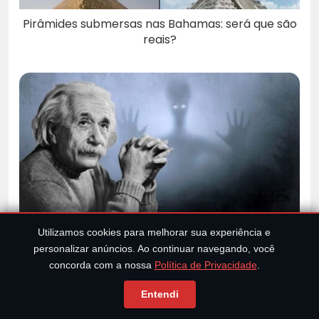
Pirâmides submersas nas Bahamas: será que são
reais?
Áudios vazados mostram que Albert Einstein
Utilizamos cookies para melhorar sua experiência e
investigou o OVNI de Roswell
personalizar anúncios. Ao continuar navegando, você
concorda com a nossa
Política de Privacidade
.
Entendi