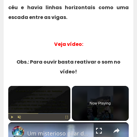
céu e havia linhas horizontais como uma
escada entre as vigas.
Veja vídeo:
Obs.: Para ouvir basta reativar o som no
vídeo!
×
Now Playing
Play
Unmute
Fullscreen
Um misterioso pilar de luz gigante aparece no céu de uma cidade chinesa...