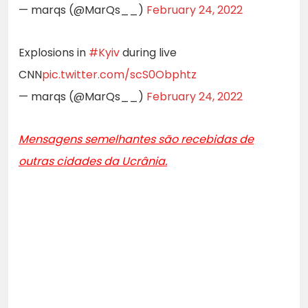
— marqs (@MarQs__)
February 24, 2022
Explosions in
#Kyiv
during live
CNN
pic.twitter.com/scS0Obphtz
— marqs (@MarQs__)
February 24, 2022
Mensagens semelhantes são recebidas de
outras cidades da Ucrânia.