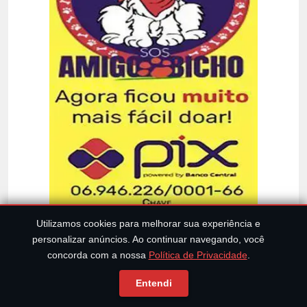
Utilizamos cookies para melhorar sua experiência e
personalizar anúncios. Ao continuar navegando, você
concorda com a nossa
Política de Privacidade
.
Clique ou toque na imagem, para saber
mais!
Entendi