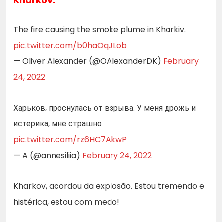
Kharkov:
The fire causing the smoke plume in Kharkiv.
pic.twitter.com/b0haOqJLob
— Oliver Alexander (@OAlexanderDK)
February
24, 2022
Харьков, проснулась от взрыва. У меня дрожь и
истерика, мне страшно
pic.twitter.com/rz6HC7AkwP
— A (@annesiliia)
February 24, 2022
Kharkov, acordou da explosão. Estou tremendo e
histérica, estou com medo!