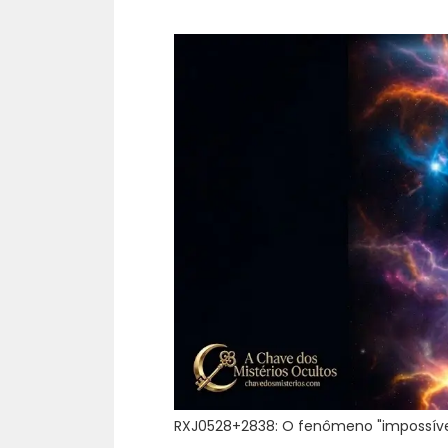
RXJ0528+2838: O fenômeno "impossível