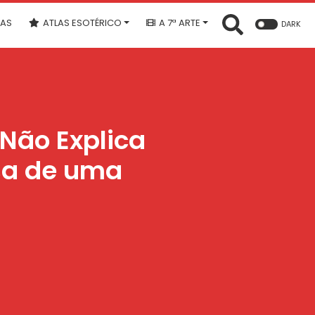
IAS
ATLAS ESOTÉRICO
A 7ª ARTE
DARK
 Não Explica
sa de uma