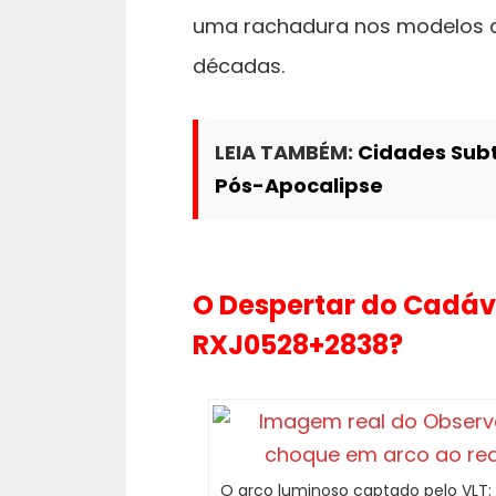
uma rachadura nos modelos d
décadas.
LEIA TAMBÉM:
Cidades Subt
Pós-Apocalipse
O Despertar do Cadáve
RXJ0528+2838?
O arco luminoso captado pelo VLT: 