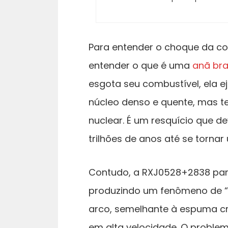
Para entender o choque da co
entender o que é uma
anã br
esgota seu combustível, ela 
núcleo denso e quente, mas te
nuclear. É um resquício que d
trilhões de anos até se torna
Contudo, a RXJ0528+2838 parec
produzindo um fenômeno de “
arco, semelhante à espuma cr
em alta velocidade. O problema