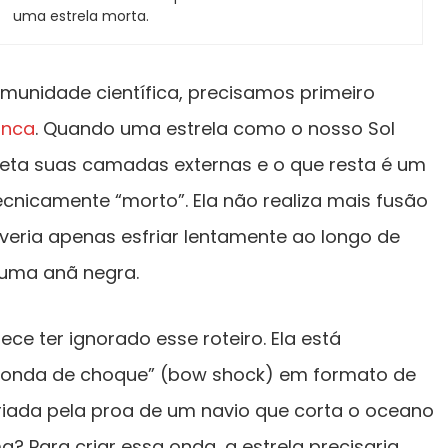
uma estrela morta.
munidade científica, precisamos primeiro
anca
. Quando uma estrela como o nosso Sol
ejeta suas camadas externas e o que resta é um
cnicamente “morto”. Ela não realiza mais fusão
everia apenas esfriar lentamente ao longo de
r uma anã negra.
e ter ignorado esse roteiro. Ela está
onda de choque” (bow shock) em formato de
iada pela proa de um navio que corta o oceano
? Para criar essa onda, a estrela precisaria