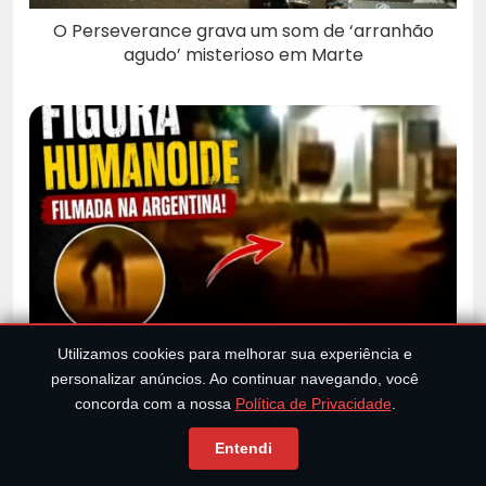
O Perseverance grava um som de ‘arranhão
agudo’ misterioso em Marte
Figura Humanoide Filmada na Argentina Intriga
Utilizamos cookies para melhorar sua experiência e
Internautas; Veja o Vídeo
personalizar anúncios. Ao continuar navegando, você
concorda com a nossa
Política de Privacidade
.
Entendi
0 Comentários