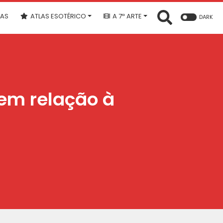
IAS
ATLAS ESOTÉRICO
A 7ª ARTE
DARK
 em relação à