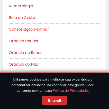
Numerologia
Bola de Cristal
Constelação Familiar
Oráculo Houhou
Oráculo de Runas
Oráculo do Pão
Adivinhação no I Ching
Utilizamos cookies para melhorar sua experiência e
personalizar anúncios. Ao continuar navegando, você
concorda com a nossa
Política de Privacidade
.
A 7ª ARTE!
Entendi