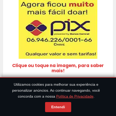
Clique ou toque na imagem, para saber
mais!
Utilizamos cookies para melhorar sua experiência e
personalizar anúncios. Ao continuar navegando, você
NAVEGUE POR ASSUNTOS!
concorda com a nossa
Política de Privacidade
.
Entendi
Apocalípse
Catástrofes
Curiosidades
Filmes