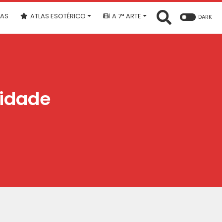
IAS
ATLAS ESOTÉRICO
A 7ª ARTE
DARK
lidade