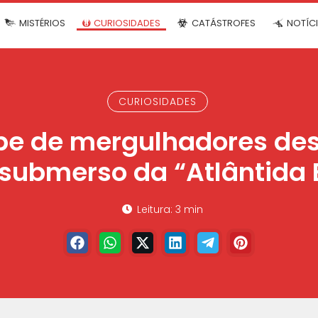
MISTÉRIOS
CURIOSIDADES
CATÁSTROFES
NOTÍC
CURIOSIDADES
e de mergulhadores de
submerso da “Atlântida 
Leitura: 3 min