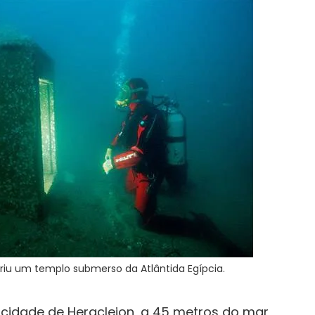
iu um templo submerso da Atlântida Egípcia.
cidade de Heracleion, a 45 metros do mar