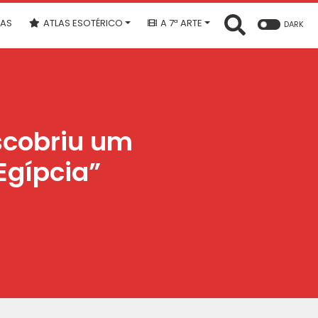
IAS
ATLAS ESOTÉRICO
A 7ª ARTE
DARK
scobriu um
Egípcia”