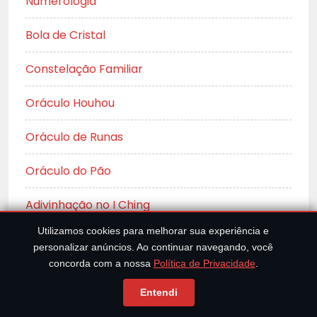
Numerologia
Bola de Cristal
Constelação Familiar
Oráculo Houhou
Oráculo de Runas
Oráculo do Pão
Adivinhação no I Ching
Utilizamos cookies para melhorar sua experiência e
personalizar anúncios. Ao continuar navegando, você
concorda com a nossa
Política de Privacidade
.
A 7ª ARTE!
Entendi
Filmes