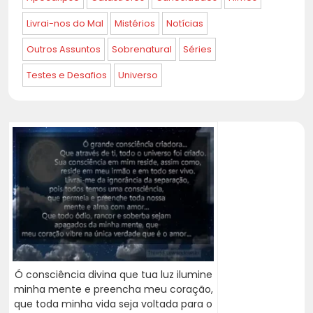
Livrai-nos do Mal
Mistérios
Notícias
Outros Assuntos
Sobrenatural
Séries
Testes e Desafios
Universo
Ó consciência divina que tua luz ilumine
minha mente e preencha meu coração,
que toda minha vida seja voltada para o