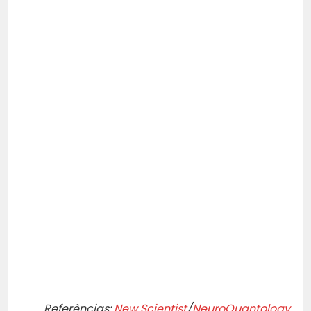
Referências:
New Scientist
/
NeuroQuantology
.