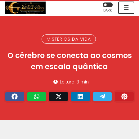
☰
DARK
MISTÉRIOS DA VIDA
O cérebro se conecta ao cosmos
em escala quântica
Leitura: 3 min