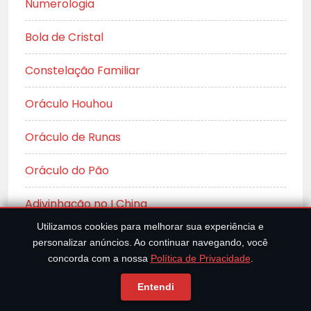
Numerologia
Bola de Cristal
Constelação Familiar
Oráculo Houhou
Oráculo de Runas
Oráculo do Pão
Adivinhação no I Ching
Utilizamos cookies para melhorar sua experiência e
personalizar anúncios. Ao continuar navegando, você
concorda com a nossa
Política de Privacidade
.
A 7ª ARTE!
Entendi
Filmes