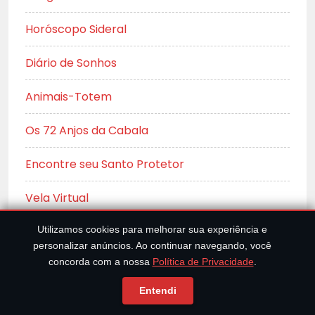
Horóscopo Sideral
Diário de Sonhos
Animais-Totem
Os 72 Anjos da Cabala
Encontre seu Santo Protetor
Vela Virtual
Numerologia
Utilizamos cookies para melhorar sua experiência e
personalizar anúncios. Ao continuar navegando, você
concorda com a nossa
Política de Privacidade
.
Bola de Cristal
Entendi
Constelação Familiar