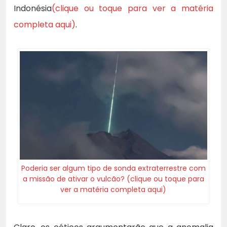
Indonésia
(clique ou toque para ver a matéria
completa aqui)
.
Poderia ser algum tipo de sonda extraterrestre com
a missão de ativar o vulcão? (clique ou toque para
ver a matéria completa aqui)