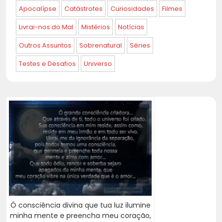
Apocalípse
Catástrofes
Curiosidades
Filmes
Livrai-nos do Mal
Mistérios
Notícias
Outros Assuntos
Sobrenatural
Séries
Testes e Desafios
Universo
Ó consciência divina que tua luz ilumine
minha mente e preencha meu coração,