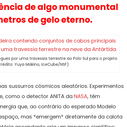
tência de algo monumental
etros de gelo eterno.
gues por uma travessia terrestre ao Polo Sul para o projeto
Crédito: Yuya Makino, IceCube/NSF)
as sussurros cósmicos aleatórios. Experimentos
ade, como o detector ANITA da
NASA
, têm
 energia que, ao contrário do esperado Modelo
o espaço, mas *emergem* diretamente da calota
jetória ascendente cria um impasse científico: