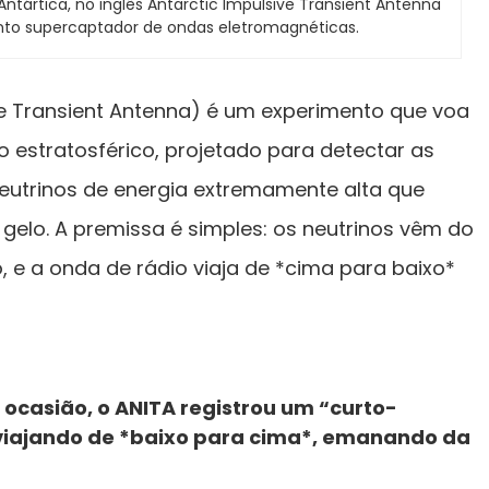
ntártica, no inglês Antarctic Impulsive Transient Antenna
nto supercaptador de ondas eletromagnéticas.
ve Transient Antenna) é um experimento que voa
 estratosférico, projetado para detectar as
neutrinos de energia extremamente alta que
elo. A premissa é simples: os neutrinos vêm do
 e a onda de rádio viaja de *cima para baixo*
ocasião, o ANITA registrou um “curto-
m viajando de *baixo para cima*, emanando da