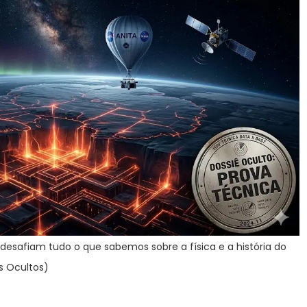
esafiam tudo o que sabemos sobre a física e a história do
os Ocultos)