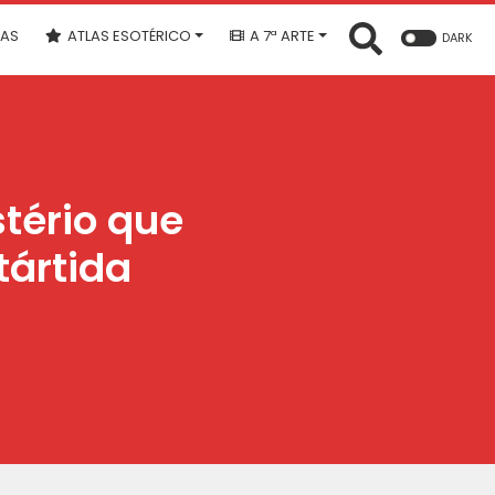
IAS
ATLAS ESOTÉRICO
A 7ª ARTE
DARK
stério que
tártida