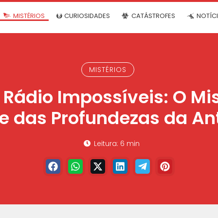
MISTÉRIOS
CURIOSIDADES
CATÁSTROFES
NOTÍC
MISTÉRIOS
 Rádio Impossíveis: O Mi
 das Profundezas da An
Leitura: 6 min