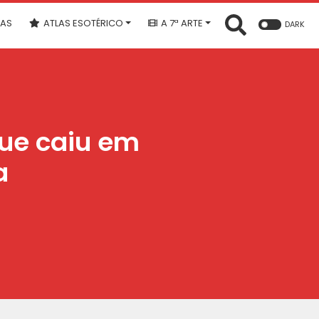
IAS
ATLAS ESOTÉRICO
A 7ª ARTE
DARK
ue caiu em
a