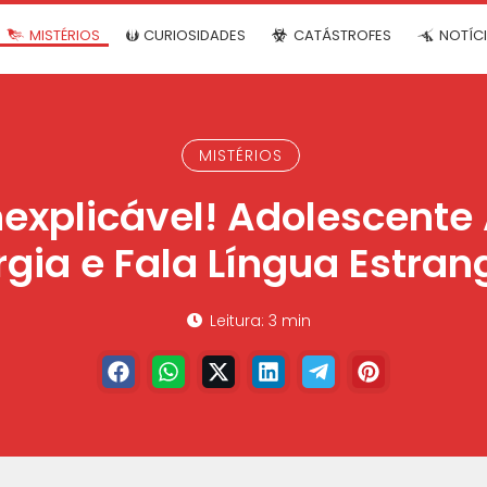
MISTÉRIOS
CURIOSIDADES
CATÁSTROFES
NOTÍC
MISTÉRIOS
Inexplicável! Adolescente
rgia e Fala Língua Estran
Leitura: 3 min