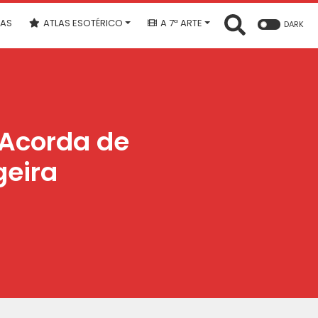
IAS
ATLAS ESOTÉRICO
A 7ª ARTE
DARK
 Acorda de
geira