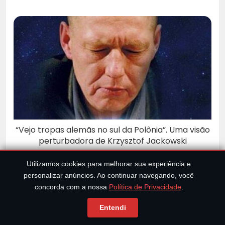
“Vejo tropas alemãs no sul da Polônia”. Uma visão
perturbadora de Krzysztof Jackowski
Utilizamos cookies para melhorar sua experiência e
personalizar anúncios. Ao continuar navegando, você
concorda com a nossa
Política de Privacidade
.
0 Comentários
Entendi
Deixe um comentário